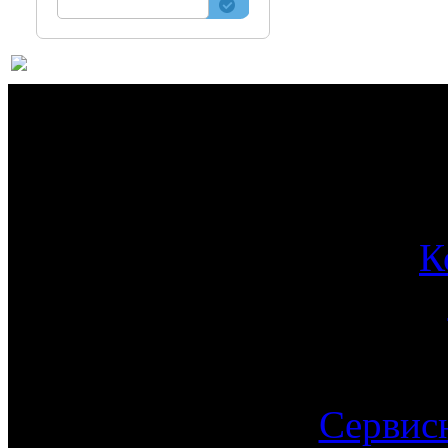
О 
К
Сервис