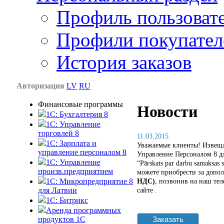
Профиль пользоват
Профили покупател
История заказов
Авторизация
LV
RU
Финансовые программы
Новости
1С: Бухгалтерия 8
1C: Управление
торговлей 8
11.03.2015
1C: Зарплата и
Уважаемые клиенты! Извещае
управление персоналом 8
Управление Персоналом 8 дл
1C: Управление
“Pārskats par darbu samaksas 
произв.предприятием
можете приобрести за допо
1С: Микропредприятие 8
НДС)
, позвонив на наш тел
для Латвии
сайте .
1C: Битрикс
Аренда программных
Заказать
продуктов 1С