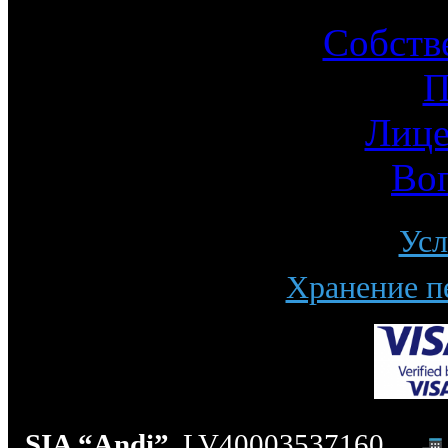
Собств
П
Лице
Во
Усл
Хранение п
SIA “Andi”
, LV40003537160