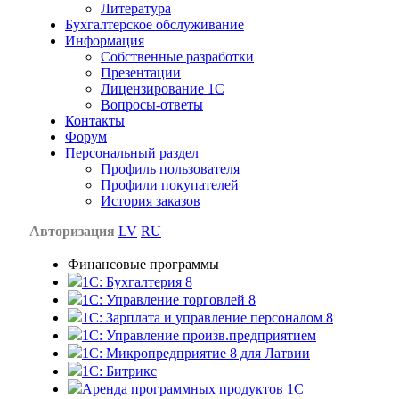
Литература
Бухгалтерское обслуживание
Информация
Собственные разработки
Презентации
Лицензирование 1С
Вопросы-ответы
Контакты
Форум
Персональный раздел
Профиль пользователя
Профили покупателей
История заказов
Авторизация
LV
RU
Финансовые программы
1С: Бухгалтерия 8
1C: Управление торговлей 8
1C: Зарплата и управление персоналом 8
1C: Управление произв.предприятием
1С: Микропредприятие 8 для Латвии
1C: Битрикс
Аренда программных продуктов 1С