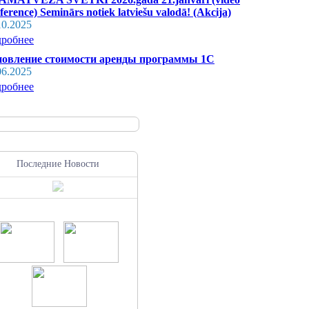
ference) Seminārs notiek latviešu valodā! (Akcija)
10.2025
робнее
овление стоимости аренды программы 1С
06.2025
робнее
Последние Новости