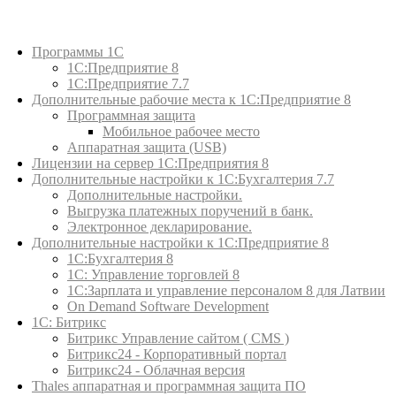
Каталог товаров
Программы 1С
1С:Предприятие 8
1С:Предприятие 7.7
Дополнительные рабочие места к 1С:Предприятие 8
Программная защита
Мобильное рабочее место
Аппаратная защита (USB)
Лицензии на сервер 1С:Предприятия 8
Дополнительные настройки к 1С:Бухгалтерия 7.7
Дополнительные настройки.
Выгрузка платежных поручений в банк.
Электронное декларирование.
Дополнительные настройки к 1С:Предприятие 8
1С:Бухгалтерия 8
1C: Управление торговлей 8
1С:Зарплата и управление персоналом 8 для Латвии
On Demand Software Development
1С: Битрикс
Битрикс Управление сайтом ( CMS )
Битрикс24 - Корпоративный портал
Битрикс24 - Облачная версия
Thales аппаратная и программная защита ПО