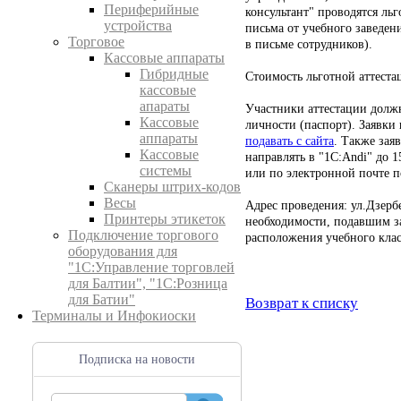
Периферийные
консультант" проводятся ль
устройства
письма от учебного заведен
Торговое
в письме сотрудников).
Кассовые аппараты
Гибридные
Стоимость льготной аттеста
кассовые
апараты
Участники аттестации должн
Кассовые
личности (паспорт). Заявки 
аппараты
подавать с сайта
. Также зая
Кассовые
направлять в "1C:Andi" до 1
системы
или по электронной почте по
Сканеры штрих-кодов
Весы
Адрес проведения: ул.Дзербе
Принтеры этикеток
необходимости, подавшим за
Подключение торгового
расположения учебного клас
оборудования для
"1С:Управление торговлей
для Балтии", "1С:Розница
для Батии"
Возврат к списку
Терминалы и Инфокиоски
Подписка на новости