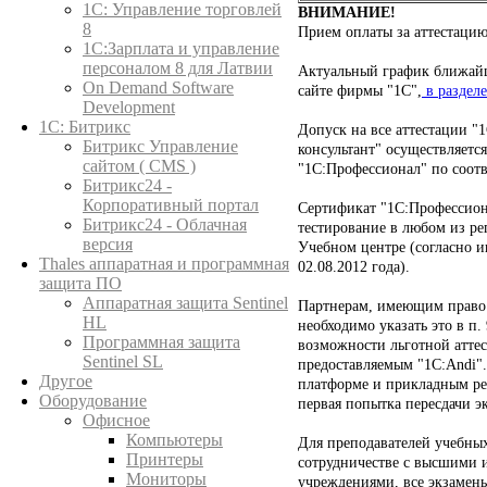
1C: Управление торговлей
ВНИМАНИЕ!
8
Прием оплаты за аттестацию
1С:Зарплата и управление
персоналом 8 для Латвии
Актуальный график ближайш
On Demand Software
сайте фирмы "1С",
в разделе
Development
1С: Битрикс
Допуск на все аттестации "
Битрикс Управление
консультант" осуществляетс
сайтом ( CMS )
"1С:Профессионал" по соот
Битрикс24 -
Корпоративный портал
Сертификат "1С:Профессиона
Битрикс24 - Облачная
тестирование в любом из р
версия
Учебном центре (согласно 
Thales аппаратная и программная
02.08.2012 года).
защита ПО
Аппаратная защита Sentinel
Партнерам, имеющим право н
HL
необходимо указать это в п.
Программная защита
возможности льготной аттес
Sentinel SL
предоставляемым "1C:Andi".
Другое
платформе и прикладным ре
Оборудование
первая попытка пересдачи э
Офисное
Компьютеры
Для преподавателей учебны
Принтеры
сотрудничестве с высшими 
Мониторы
учреждениями, все экзамен