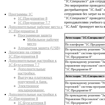
"1С:Специалист" для сотруд
Это мероприятие проводитс
дистрибьютором "1C:Andi" и
Каталог товаров
сотрудников без затрат на п
Программы 1С
"1С:Специалист" проводится
1С:Предприятие 8
преподавателями учебного 
1С:Предприятие 7.7
"1C:Andi" бронирует места 
Дополнительные рабочие места к
1С:Предприятие 8
Программная защита
Аттестация "1С:Специалист
Мобильное рабочее
место
По платформе "1С:Предприят
Аппаратная защита (USB)
По прикладному решению "У
Лицензии на сервер
торговлей " системы програм
1С:Предприятия 8
"1С:Предприятие 8"
Дополнительные настройки к
По прикладному решению "За
1С:Бухгалтерия 7.7
управление персоналом" сис
Дополнительные
"1С:Предприятие 8"
настройки.
Аттестация "1С:Специалист
Выгрузка платежных
поручений в банк.
По прикладному решению "У
Электронное
торговлей " системы програм
декларирование.
"1С:Предприятие 8"
Дополнительные настройки к
По прикладному решению "За
1С:Предприятие 8
Управление Персоналом" сис
1С:Бухгалтерия 8
"1С:Предприятие 8"