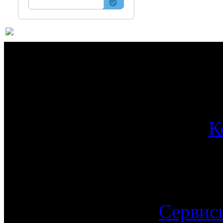
О 
К
Сервис