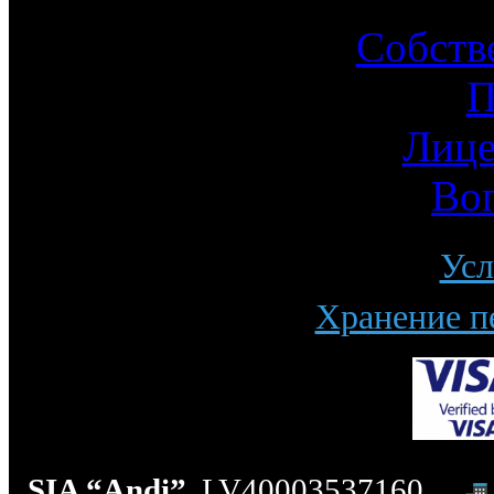
Собств
П
Лице
Во
Усл
Хранение п
SIA “Andi”
, LV40003537160