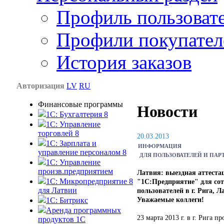
Профиль пользоват
Профили покупател
История заказов
Авторизация
LV
RU
Финансовые программы
Новости
1С: Бухгалтерия 8
1C: Управление
торговлей 8
20.03.2013
1C: Зарплата и
ИНФОРМАЦИЯ
управление персоналом 8
ДЛЯ ПОЛЬЗОВАТЕЛЕЙ И ПАР
1C: Управление
произв.предприятием
Латвия: выездная аттест
1С: Микропредприятие 8
"1С:Предприятие" для со
для Латвии
пользователей в г. Рига, 
Уважаемые коллеги!
1C: Битрикс
Аренда программных
23 марта 2013 г. в г. Рига п
продуктов 1С