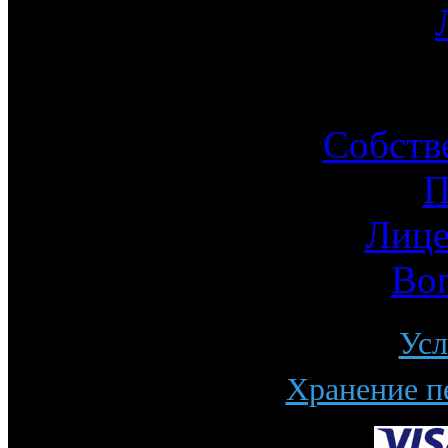
Ин
Собств
П
Лице
Во
Усл
Хранение п