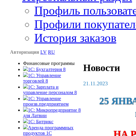
Профиль пользоват
Профили покупател
История заказов
Авторизация
LV
RU
Финансовые программы
Новости
1С: Бухгалтерия 8
1C: Управление
торговлей 8
21.11.2023
1C: Зарплата и
управление персоналом 8
25 ЯНВА
1C: Управление
произв.предприятием
1С: Микропредприятие 8
для Латвии
1C: Битрикс
Аренда программных
НА 
продуктов 1С