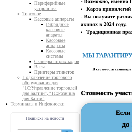
- Возможно, именно 
Периферийные
Карта привилегий 
устройства
Торговое
- Вы получите разли
Кассовые аппараты
акциях в 2024 году.
Гибридные
кассовые
Традиционная праз
апараты
Кассовые
аппараты
Кассовые
МЫ ГАРАНТИРУ
системы
Сканеры штрих-кодов
Весы
В стоимость семинара
Принтеры этикеток
Подключение торгового
оборудования для
"1С:Управление торговлей
Стоимость участ
для Балтии", "1С:Розница
для Батии"
Терминалы и Инфокиоски
Если 
Подписка на новости
до