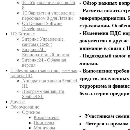
- Обзор важных вопр
1C: Управление торговлей
8
- Расчёты оплаты тру
1С:Зарплата и управление
микропредприятии. 
персоналом 8 для Латвии
On Demand Software
страховании. Особенн
Development
- Изменения НДС нор
1С: Битрикс
Битрикс Управление
документов и другие
сайтом ( CMS )
внимание в связи с 
Битрикс24 -
Корпоративный портал
- Подоходный налог 
Битрикс24 - Облачная
лицами.
версия
- Выполнение требов
Thales аппаратная и программная
защита ПО
средств, полученны
Аппаратная защита Sentinel
терроризма и финанс
HL
Программная защита
бухгалтерии предпри
Sentinel SL
Другое
Оборудование
Офисное
Участникам семин
Компьютеры
Принтеры
Лотерея в прямом 
Мониторы