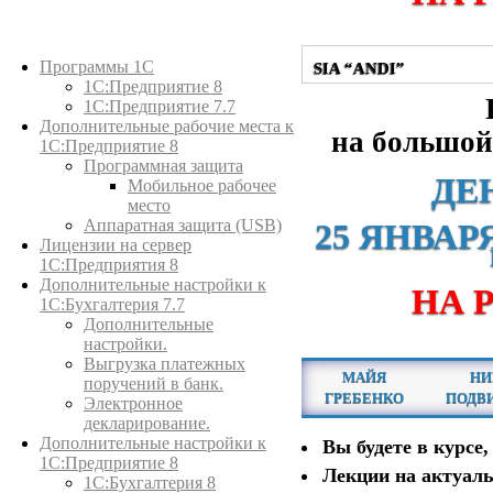
Каталог товаров
Программы 1С
SIA “ANDI”
1С:Предприятие 8
1С:Предприятие 7.7
Дополнительные рабочие места к
на большо
1С:Предприятие 8
Программная защита
ДЕ
Мобильное рабочее
место
Аппаратная защита (USB)
25 ЯНВАРЯ
Лицензии на сервер
1С:Предприятия 8
Дополнительные настройки к
НА 
1С:Бухгалтерия 7.7
Дополнительные
настройки.
Выгрузка платежных
МАЙЯ
НИ
поручений в банк.
ГРЕБЕНКО
ПОДВ
Электронное
декларирование.
Дополнительные настройки к
Вы будете в курсе,
1С:Предприятие 8
Лекции на актуал
1С:Бухгалтерия 8