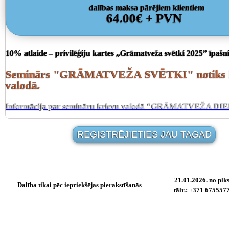
dalības maksa pārējiem klientiem
64.00€ + PVN
10% atlaide – privilēģiju kartes „Grāmatveža svētki 2025” īpašn
Seminārs "GRĀMATVEŽA SVĒTKI" notiks l
valodā.
Informācija par semināru krievu valodā "GRĀMATVEŽA DI
REĢISTRĒJIETIES JAU TAGAD
21.01.2026. no plks
Dalība tikai pēc iepriekšējas pierakstīšanās
tālr.: +371 67555