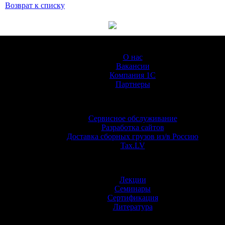
Возврат к списку
О Компании
О нас
Вакансии
Компания 1С
Партнеры
Услуги
Сервисное обслуживание
Разработка сайтов
Доставка сборных грузов из/в Россию
Tax.LV
Обучение
Лекции
Семинары
Сертификация
Литература
Информация