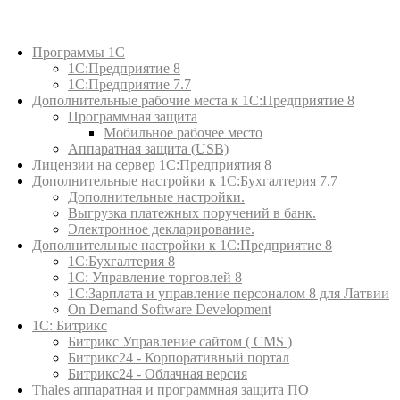
Каталог товаров
Программы 1С
1С:Предприятие 8
1С:Предприятие 7.7
Дополнительные рабочие места к 1С:Предприятие 8
Программная защита
Мобильное рабочее место
Аппаратная защита (USB)
Лицензии на сервер 1С:Предприятия 8
Дополнительные настройки к 1С:Бухгалтерия 7.7
Дополнительные настройки.
Выгрузка платежных поручений в банк.
Электронное декларирование.
Дополнительные настройки к 1С:Предприятие 8
1С:Бухгалтерия 8
1C: Управление торговлей 8
1С:Зарплата и управление персоналом 8 для Латвии
On Demand Software Development
1С: Битрикс
Битрикс Управление сайтом ( CMS )
Битрикс24 - Корпоративный портал
Битрикс24 - Облачная версия
Thales аппаратная и программная защита ПО