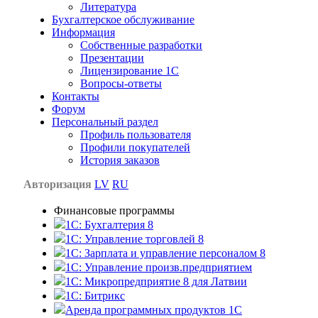
Литература
Бухгалтерское обслуживание
Информация
Собственные разработки
Презентации
Лицензирование 1С
Вопросы-ответы
Контакты
Форум
Персональный раздел
Профиль пользователя
Профили покупателей
История заказов
Авторизация
LV
RU
Финансовые программы
1С: Бухгалтерия 8
1C: Управление торговлей 8
1C: Зарплата и управление персоналом 8
1C: Управление произв.предприятием
1С: Микропредприятие 8 для Латвии
1C: Битрикс
Аренда программных продуктов 1С