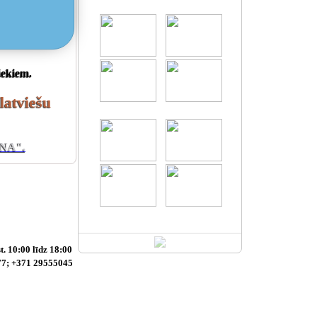
iekiem.
atviešu
ENA".
t. 10:00 līdz 18:00
777; +371 29555045