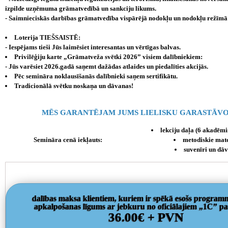
izpilde uzņēmuma grāmatvedībā un sankciju likums.
- Saimnieciskās darbības grāmatvedība vispārējā nodokļu un nodokļu režī
Loterija TIEŠSAISTĒ:
- Iespējams tieši Jūs laimēsiet interesantas un vērtīgas balvas.
Privilēģiju karte „Grāmatveža svētki 2026” visiem dalībniekiem:
- Jūs varēsiet 2026.gadā saņemt dažādas atlaides un piedalīties akcijās.
Pēc semināra noklausīšanās dalībnieki saņem sertifikātu.
Tradicionālā svētku noskaņa un dāvanas!
MĒS GARANTĒJAM JUMS LIELISKU GARASTĀVO
lekciju daļa (6 akadēmi
Semināra cenā iekļauts:
metodiskie mate
suvenīri un dā
dalības maksa klientiem, kuriem ir spēkā esošs program
apkalpošanas līgums ar jebkuru no oficiālajiem „1C” p
36.00€ + PVN