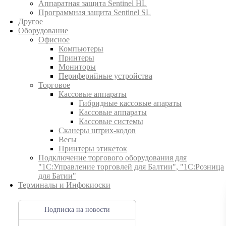
Аппаратная защита Sentinel HL
Программная защита Sentinel SL
Другое
Оборудование
Офисное
Компьютеры
Принтеры
Мониторы
Периферийные устройства
Торговое
Кассовые аппараты
Гибридные кассовые апараты
Кассовые аппараты
Кассовые системы
Сканеры штрих-кодов
Весы
Принтеры этикеток
Подключение торгового оборудования для
"1С:Управление торговлей для Балтии", "1С:Розница
для Батии"
Терминалы и Инфокиоски
Подписка на новости