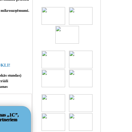
mā mikrouzņēmumi.
KLI!
skās stundas)
riāli
vanas
mas „1C”,
artneriem