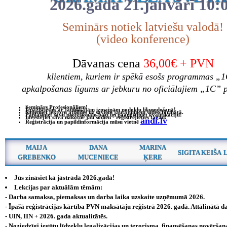
2026.gada 21.janvārī 10:
Seminārs notiek latviešu valodā!
(video konference)
Dāvanas cena
36,00€ + PVN
klientiem, kuriem ir spēkā esošs programmas „
apkalpošanas līgums ar jebkuru no oficiālajiem „1C” 
Seminārs Profesionāļiem!
Iepazīstieties ar jaunākajām izmaiņām nodokļu likumdošanā!
Saņemiet lektoru atbildes uz saviem jautājumiem video formātā.
Paplašiniet savu profesionālo bāzi un paaugstiniet kvalifikāciju!
Investējiet savā nākotnē jau šodien - reģistrējieties tagad!
andi.lv
Reģistrācija un papildinformācija mūsu vietnē
MAIJA
DANA
MARINA
SIGITA KEIŠA
GREBENKO
MUCENIECE
ĶERE
Jūs zināsiet kā jāstrādā 2026.gadā!
Lekcijas par aktuālām tēmām:
- Darba samaksa, piemaksas un darba laika uzskaite uzņēmumā 2026.
- Īpašā reģistrācijas kārtība PVN maksātāju reģistrā 2026. gadā. Attālinātā da
- UIN, IIN + 2026. gada aktualitātēs.
- Noziedzīgi iegūtu līdzekļu legalizācijas un terorisma, finansēšanas novērša