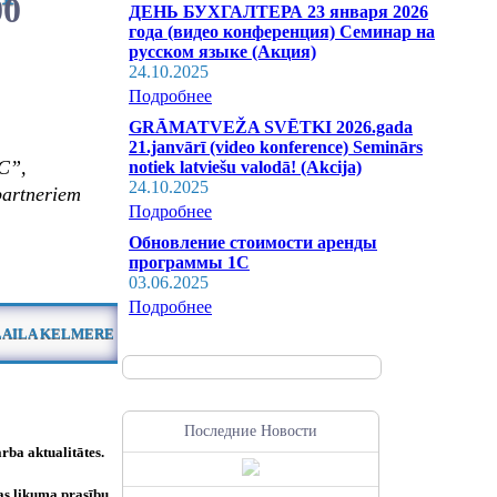
00
ДЕНЬ БУХГАЛТЕРА 23 января 2026
года (видео конференция) Семинар на
русском языке (Акция)
24.10.2025
Подробнее
GRĀMATVEŽA SVĒTKI 2026.gada
21.janvārī (video konference) Seminārs
1C”,
notiek latviešu valodā! (Akcija)
24.10.2025
partneriem
Подробнее
Обновление стоимости аренды
программы 1С
03.06.2025
Подробнее
LAILA KELMERE
Последние Новости
rba aktualitātes.
nas likuma prasību