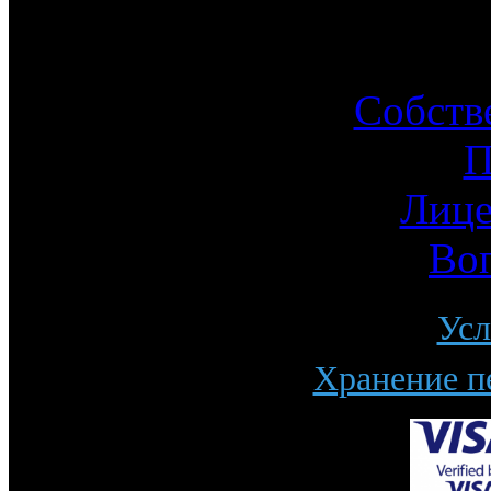
Ин
Собств
П
Лице
Во
Усл
Хранение п