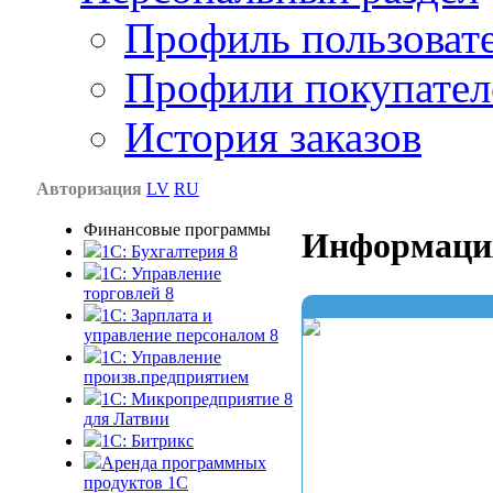
Профиль пользоват
Профили покупател
История заказов
Авторизация
LV
RU
Финансовые программы
Информаци
1С: Бухгалтерия 8
1C: Управление
торговлей 8
1C: Зарплата и
управление персоналом 8
1C: Управление
произв.предприятием
1С: Микропредприятие 8
для Латвии
1C: Битрикс
Аренда программных
продуктов 1С