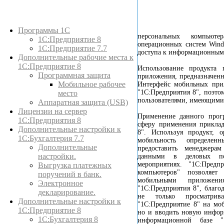
Каталог товаров
Программы 1С
персональных компьют
1С:Предприятие 8
операционных систем Win
1С:Предприятие 7.7
доступа к информационным 
Дополнительные рабочие места к
1С:Предприятие 8
Использование продукта 
Программная защита
приложения, предназначенн
Мобильное рабочее
Интерфейс мобильных при
"1С:Предприятия 8", поэто
место
пользователями, имеющими 
Аппаратная защита (USB)
Лицензии на сервер
Применение данного прог
1С:Предприятия 8
сферу применения прикла
Дополнительные настройки к
8". Используя продукт, 
1С:Бухгалтерия 7.7
мобильность определен
Дополнительные
предоставить менеджера
настройки.
данными в деловых по
мероприятиях. "1С:Пред
Выгрузка платежных
компьютеров" позволяет
поручений в банк.
мобильными приложен
Электронное
"1С:Предприятия 8", благо
декларирование.
не только просматрив
Дополнительные настройки к
"1С:Предприятие 8" на мо
1С:Предприятие 8
но и вводить новую инфор
1С:Бухгалтерия 8
информационной базе "