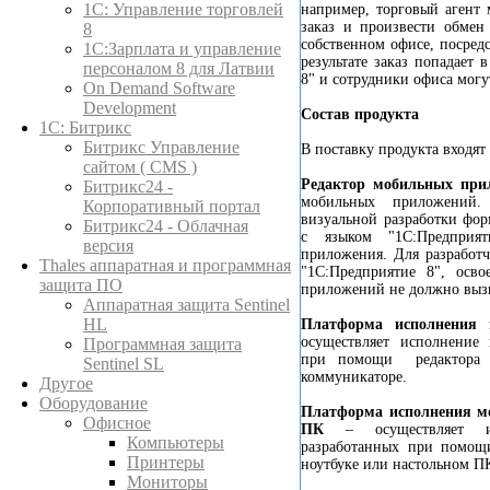
1C: Управление торговлей
например, торговый агент 
заказ и произвести обмен
8
собственном офисе, посред
1С:Зарплата и управление
результате заказ попадает
персоналом 8 для Латвии
8" и сотрудники офиса могут
On Demand Software
Development
Состав продукта
1С: Битрикс
Битрикс Управление
В поставку продукта входя
сайтом ( CMS )
Редактор мобильных при
Битрикс24 -
мобильных приложений. 
Корпоративный портал
визуальной разработки фо
Битрикс24 - Облачная
с языком "1С:Предприят
версия
приложения. Для разработ
Thales аппаратная и программная
"1С:Предприятие 8", осв
защита ПО
приложений не должно вызв
Аппаратная защита Sentinel
HL
Платформа исполнения
осуществляет исполнение
Программная защита
при помощи редактора 
Sentinel SL
коммуникаторе.
Другое
Оборудование
Платформа исполнения м
Офисное
ПК
– осуществляет ис
Компьютеры
разработанных при помощ
Принтеры
ноутбуке или настольном П
Мониторы