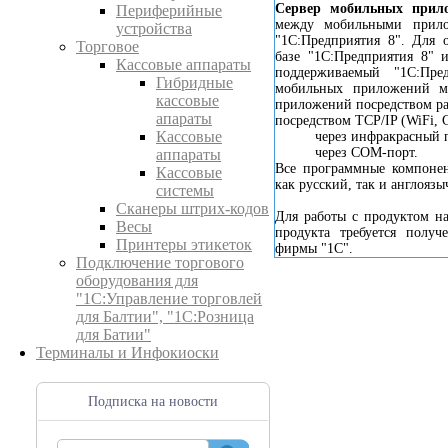
Сервер мобильных прил
Периферийные
между мобильными прил
устройства
"1С:Предприятия 8". Для 
Торговое
базе "1С:Предприятия 8" 
Кассовые аппараты
поддерживаемый "1С:Пре
Гибридные
мобильных приложений м
кассовые
приложений посредством ра
апараты
посредством TCP/IP (WiFi, 
Кассовые
через инфракрасный 
через COM-порт.
аппараты
Все программные компонен
Кассовые
как русский, так и англояз
системы
Сканеры штрих-кодов
Для работы с продуктом н
Весы
продукта требуется получ
Принтеры этикеток
фирмы "1С".
Подключение торгового
оборудования для
"1С:Управление торговлей
для Балтии", "1С:Розница
для Батии"
Терминалы и Инфокиоски
Подписка на новости