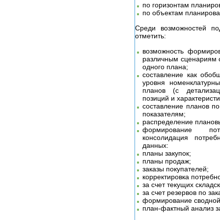
по горизонтам планиро
по объектам планирова
Среди возможностей по
отметить:
возможность формиров
различным сценариям с
одного плана;
составление как обоб
уровня номенклатурны
планов (с детализа
позиций и характеристи
составление планов п
показателям;
распределение плановы
формирование по
консолидация потреб
данных:
планы закупок;
планы продаж;
заказы покупателей;
корректировка потребн
за счет текущих складск
за счет резервов по за
формирование сводной
план-фактный анализ з