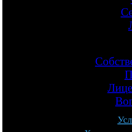
С
Ин
Собств
П
Лице
Во
Усл