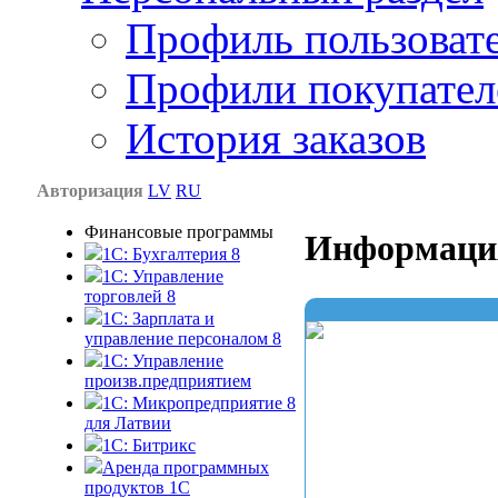
Профиль пользоват
Профили покупател
История заказов
Авторизация
LV
RU
Финансовые программы
Информаци
1С: Бухгалтерия 8
1C: Управление
торговлей 8
1C: Зарплата и
управление персоналом 8
1C: Управление
произв.предприятием
1С: Микропредприятие 8
для Латвии
1C: Битрикс
Аренда программных
продуктов 1С