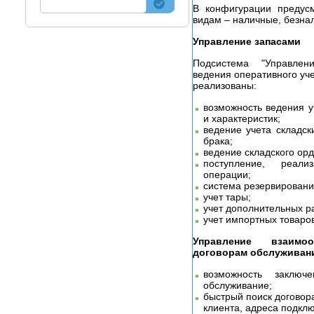
В конфигурации предус
видам – наличные, безнал
Управление запасами
Подсистема "Управлен
ведения оперативного уче
реализованы:
возможность ведения у
и характеристик;
ведение учета складски
брака;
ведение складского орд
поступление, реали
операции;
система резервировани
учет тары;
учет дополнительных р
учет импортных товаров
Управление взаимо
договорам обслуживан
возможность заключ
обслуживание;
быстрый поиск договор
клиента, адреса подключ