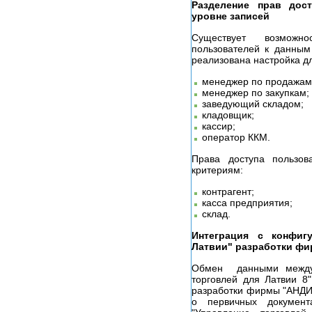
Разделение прав дос
уровне записей
Существует возможн
пользователей к данным
реализована настройка д
менеджер по продажам
менеджер по закупкам;
заведующий складом;
кладовщик;
кассир;
оператор ККМ.
Права доступа пользо
критериям:
контрагент;
касса предприятия;
склад.
Интеграция с конфигу
Латвии" разработки ф
Обмен данными между 
торговлей для Латвии 8
разработки фирмы "АНДИ
о первичных докумен