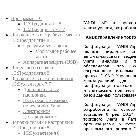
Каталог товаров
Программы 1С
"ANDI M" и предста
1С:Предприятие 8
конфигурация, разработан
1С:Предприятие 7.7
Дополнительные рабочие места к
“ANDI:Управление торго
1С:Предприятие 8
Программная защита
Конфигурация "ANDI:Уп
Мобильное рабочее
является тиражным ре
автоматизировать зада
место
учета, анализа и пл
Аппаратная защита (USB)
обеспечивая тем с
Лицензии на сервер
современным торговым 
1С:Предприятия 8
продукт " ANDI:Управлен
Дополнительные настройки к
конфигурацией для п
1С:Бухгалтерия 7.7
Конфигурация включает в
Дополнительные
и латышский, при этом
настройки.
базой данных пользовате
Выгрузка платежных
Конфигурация "ANDI:Уп
поручений в банк.
разработана на основе
Электронное
торговлей 8, ред. 10.2"
декларирование.
торгового учета в Ла
Дополнительные настройки к
организациями, у кото
1С:Предприятие 8
программного продукта "
1С:Бухгалтерия 8