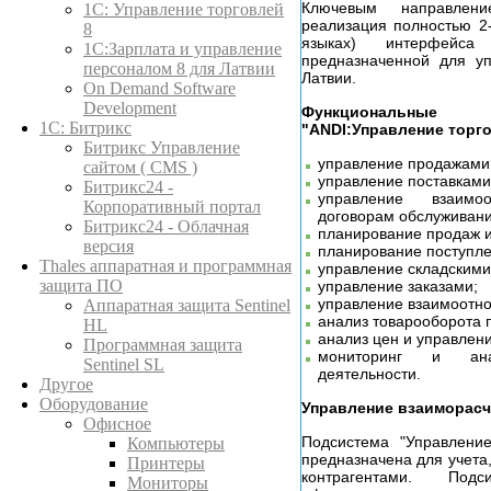
Ключевым направлен
1C: Управление торговлей
реализация полностью 2
8
языках) интерфейса
1С:Зарплата и управление
предназначенной для уп
персоналом 8 для Латвии
Латвии.
On Demand Software
Development
Функциональные 
1С: Битрикс
"ANDI:Управление торго
Битрикс Управление
управление продажами
сайтом ( CMS )
управление поставками
Битрикс24 -
управление взаим
Корпоративный портал
договорам обслуживан
Битрикс24 - Облачная
планирование продаж и
версия
планирование поступле
Thales аппаратная и программная
управление складскими
защита ПО
управление заказами;
управление взаимоотно
Аппаратная защита Sentinel
анализ товарооборота 
HL
анализ цен и управлен
Программная защита
мониторинг и ана
Sentinel SL
деятельности.
Другое
Оборудование
Управление взаиморасч
Офисное
Подсистема "Управление
Компьютеры
предназначена для учета,
Принтеры
контрагентами. Под
Мониторы