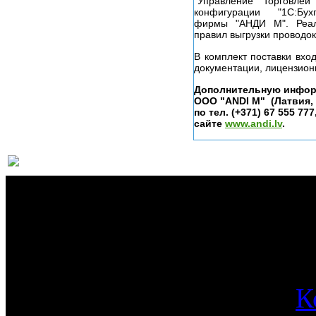
"Управление торгов
конфигурации "1С:Бухга
фирмы "АНДИ М". Реал
правил выгрузки проводо
В комплект поставки вхо
документации, лицензион
Дополнительную инфор
ООО "ANDI M" (Латвия, г.
по тел. (+371) 67 555 777
сайте
www.andi.lv
.
О 
К