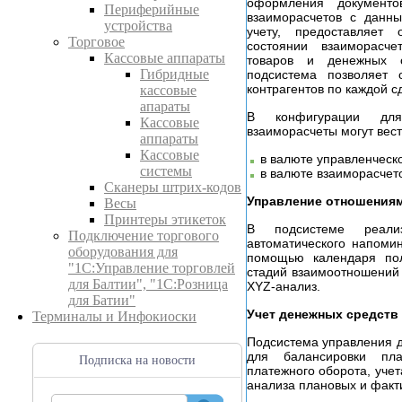
оформления документо
Периферийные
взаиморасчетов с данны
устройства
учету, предоставляет
Торговое
состоянии взаиморасч
Кассовые аппараты
товаров и денежных с
Гибридные
подсистема позволяет о
контрагентов по каждой с
кассовые
апараты
В конфигурации для
Кассовые
взаиморасчеты могут вест
аппараты
Кассовые
в валюте управленческо
системы
в валюте взаиморасчет
Сканеры штрих-кодов
Управление отношениям
Весы
Принтеры этикеток
В подсистеме реали
Подключение торгового
автоматического напоми
оборудования для
помощью календаря пол
"1С:Управление торговлей
стадий взаимоотношений 
для Балтии", "1С:Розница
XYZ-анализ.
для Батии"
Учет денежных средств
Терминалы и Инфокиоски
Подсистема управления 
для балансировки пл
Подписка на новости
платежного оборота, учет
анализа плановых и факт