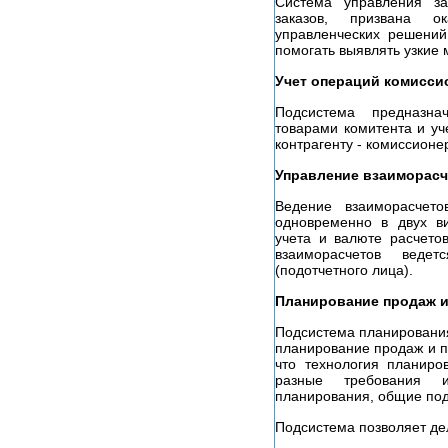
Система управления за
заказов, призвана о
управленческих решений
помогать выявлять узкие 
Учет операций комисси
Подсистема предназна
товарами комитента и уч
контрагенту - комиссионе
Управление взаиморасч
Ведение взаиморасчет
одновременно в двух ви
учета и валюте расчето
взаиморасчетов веде
(подотчетного лица).
Планирование продаж и
Подсистема планирования
планирование продаж и п
что технология планиро
разные требования 
планирования, общие под
Подсистема позволяет де