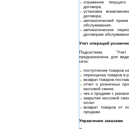
отражение текущего
договора;
установка всевозмо
договора;
автоматический прием
обслуживания;
автоматическое пери
договорам обслуживани
Учет операций розничн
Подсистема "Учет о
предназначена для веде
сети:
поступление товаров на
переоценка товаров в р
возврат товаров постав
отчет о розничных пр
кассовой смене;
чек о продаже с указан
закрытие кассовой сме
оплат
возврат товаров от п
продажи.
Управление заказами